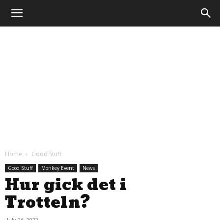
The
Evil
Monkey
Home
Good Stuff
Good Stuff
Monkey Event
News
Hur gick det i
Trotteln?
July 26, 2022