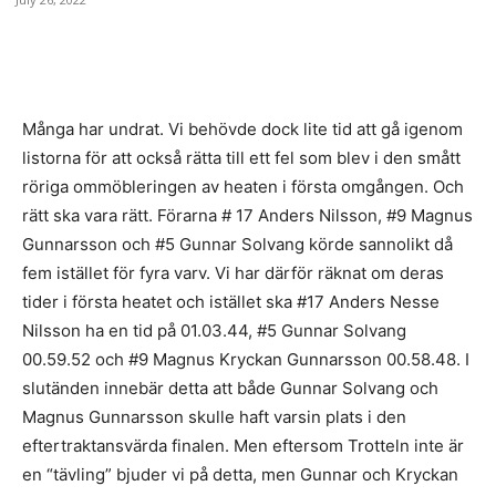
Många har undrat. Vi behövde dock lite tid att gå igenom
listorna för att också rätta till ett fel som blev i den smått
röriga ommöbleringen av heaten i första omgången. Och
rätt ska vara rätt. Förarna # 17 Anders Nilsson, #9 Magnus
Gunnarsson och #5 Gunnar Solvang körde sannolikt då
fem istället för fyra varv. Vi har därför räknat om deras
tider i första heatet och istället ska #17 Anders Nesse
Nilsson ha en tid på 01.03.44, #5 Gunnar Solvang
00.59.52 och #9 Magnus Kryckan Gunnarsson 00.58.48. I
slutänden innebär detta att både Gunnar Solvang och
Magnus Gunnarsson skulle haft varsin plats i den
eftertraktansvärda finalen. Men eftersom Trotteln inte är
en “tävling” bjuder vi på detta, men Gunnar och Kryckan